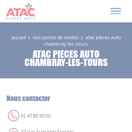
Aller
au
contenu
accueil
nos points de ventes
atac pieces auto
chambray-les-tours
ATAC PIECES AUTO
CHAMBRAY-LES-TOURS
Nous contacter
02.47.80.90.00
37 rue Augustin Fresnel