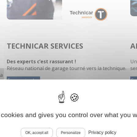
TECHNICAR
SERVICES
A
Des experts c’est rassurant !
Un
Réseau national de garage tourné vers la technique.
se
la
En savoir plus
En
 cookies and gives you control over what you w
Privacy policy
OK, accept all
Personalize